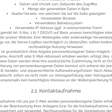
Datum und Uhrzeit zum Zeitpunkt des Zugriffes
Menge der gesendeten Daten in Byte
Quelle/Verweis, von welchem Sie auf die Seite gelangten
Verwendeter Browser
Verwendetes Betriebssystem
Verwendete IP-Adresse (ggf.: in anonymisierter Form)
 gemäß Art. 6 Abs. 1 lit. f DSGVO auf Basis unseres berechtigten In
lität unserer Website. Eine Weitergabe oder anderweitige Verwendung 
gs vor, die Server-Logfiles nachträglich zu überprüfen, sollten konkr
rechtswidrige Nutzung hinweisen.
 ist grundsätzlich ohne Angabe personenbezogener Daten möglich
ame, Anschrift oder E-Mail-Adressen) erhoben werden, erfolgt dies, s
. Diese Daten werden ohne Ihre ausdrückliche Zustimmung nicht an Dr
cherung von personenbezogenen Daten bemisst sich anhand der jewe
.B. handels- und steuerrechtliche Aufbewahrungsfristen). Nach Ablau
öscht, sofern sie nicht mehr zur Vertragserfüllung oder Vertragsan
unsererseits kein berechtigtes Interesse an der Weiterspeicherung fo
2.2. Kontaktaufnahme
ufnahme mit uns per E-Mail werden personenbezogene Daten erho
k der Beantwortung Ihres Anliegens bzw. für die Kontaktaufnahme 
espeichert und verwendet. Rechtsgrundlage für die Verarbeitung der 