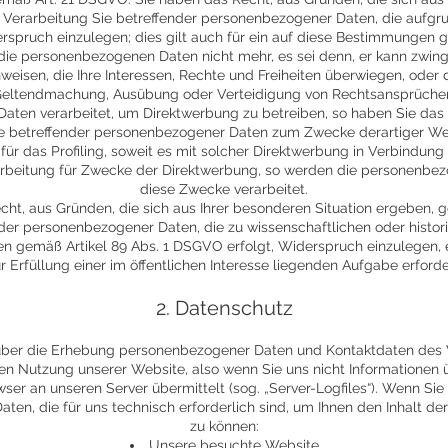
 Verarbeitung Sie betreffender personenbezogener Daten, die aufgrund 
spruch einzulegen; dies gilt auch für ein auf diese Bestimmungen ge
t die personenbezogenen Daten nicht mehr, es sei denn, er kann zwi
weisen, die Ihre Interessen, Rechte und Freiheiten überwiegen, oder 
eltendmachung, Ausübung oder Verteidigung von Rechtsansprüche
en verarbeitet, um Direktwerbung zu betreiben, so haben Sie das 
e betreffender personenbezogener Daten zum Zwecke derartiger Wer
für das Profiling, soweit es mit solcher Direktwerbung in Verbindung 
rbeitung für Zwecke der Direktwerbung, so werden die personenbez
diese Zwecke verarbeitet.
cht, aus Gründen, die sich aus Ihrer besonderen Situation ergeben, g
nder personenbezogener Daten, die zu wissenschaftlichen oder hist
en gemäß Artikel 89 Abs. 1 DSGVO erfolgt, Widerspruch einzulegen, e
ur Erfüllung einer im öffentlichen Interesse liegenden Aufgabe erforde
2. Datenschutz
n über die Erhebung personenbezogener Daten und Kontaktdaten des 
hen Nutzung unserer Website, also wenn Sie uns nicht Informationen ü
wser an unseren Server übermittelt (sog. „Server-Logfiles“). Wenn Si
ten, die für uns technisch erforderlich sind, um Ihnen den Inhalt de
zu können:
Unsere besuchte Website