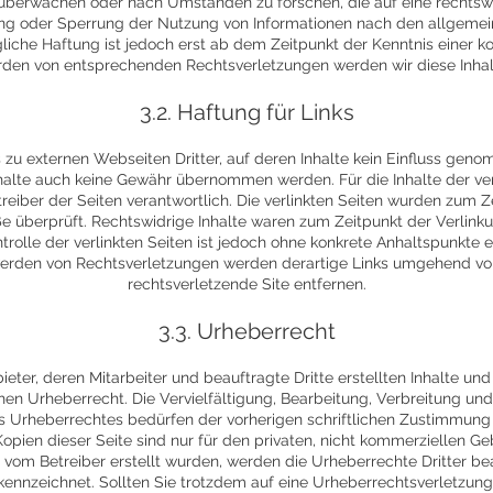
überwachen oder nach Umständen zu forschen, die auf eine rechtswid
ung oder Sperrung der Nutzung von Informationen nach den allgemei
liche Haftung ist jedoch erst ab dem Zeitpunkt der Kenntnis einer 
rden von entsprechenden Rechtsverletzungen werden wir diese Inha
3.2. Haftung für Links
s zu externen Webseiten Dritter, auf deren Inhalte kein Einfluss ge
halte auch keine Gewähr übernommen werden. Für die Inhalte der verli
treiber der Seiten verantwortlich. Die verlinkten Seiten wurden zum Z
 überprüft. Rechtswidrige Inhalte waren zum Zeitpunkt der Verlinku
trolle der verlinkten Seiten ist jedoch ohne konkrete Anhaltspunkte e
erden von Rechtsverletzungen werden derartige Links umgehend von
rechtsverletzende Site entfernen.
3.3. Urheberrecht
ieter, deren Mitarbeiter und beauftragte Dritte erstellten Inhalte un
en Urheberrecht. Die Vervielfältigung, Bearbeitung, Verbreitung und
 Urheberrechtes bedürfen der vorherigen schriftlichen Zustimmung 
opien dieser Seite sind nur für den privaten, nicht kommerziellen Ge
ht vom Betreiber erstellt wurden, werden die Urheberrechte Dritter 
gekennzeichnet. Sollten Sie trotzdem auf eine Urheberrechtsverletzu