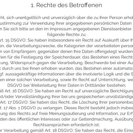
1. Rechte des Betroffenen
ht, sich unentgeltlich und unverzüglich über die zu Ihrer Person er
 Zustimmung zur Verwendung Ihrer angegebenen persönlichen Daten m
n Sie sich bitte an den im Impressum angegebenen Diensteanbieter.
folgende Rechte zu:
t. 15 DSGVO: Sie haben insbesondere ein Recht auf Auskunft über Ih
, die Verarbeitungszwecke, die Kategorien der verarbeiteten pers
n von Empfängern, gegenüber denen Ihre Daten offengelegt wurden 
rien für die Festlegung der Speicherdauer, das Bestehen eines Recht
tung, Widerspruch gegen die Verarbeitung, Beschwerde bei einer Auf
ht durch uns bei Ihnen erhoben wurden, das Bestehen einer automati
ggf. aussagekräftige Informationen über die involvierte Logik und die
n einer solchen Verarbeitung, sowie Ihr Recht auf Unterrichtung, w
DSGVO bei Weiterleitung Ihrer Daten in Drittländer bestehen;
 Art. 16 DSGVO: Sie haben ein Recht auf unverzügliche Berichtigung
d/oder Vervollständigung Ihrer bei uns gespeicherten unvollständig
rt. 17 DSGVO: Sie haben das Recht, die Löschung Ihrer personenbe
. 17 Abs. 1 DSGVO zu verlangen. Dieses Recht besteht jedoch insbe
ung des Rechts auf freie Meinungsäußerung und Information, zur Erfü
nden des öffentlichen Interesses oder zur Geltendmachung, Ausübun
Rechtsansprüchen erforderlich ist;
r Verarbeitung gemäß Art. 18 DSGVO: Sie haben das Recht, die Ein