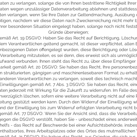
en zu verlangen, solange die von Ihnen bestrittene Richtigkeit Ihre
Daten wegen unzulässiger Datenverarbeitung ablehnen und stattdes
aten verlangen, wenn Sie Ihre Daten zur Geltendmachung, Ausübung 
tigen, nachdem wir diese Daten nach Zweckerreichung nicht mehr b
rer besonderen Situation eingelegt haben, solange noch nicht festst
Gründe überwiegen;
gemäß Art. 19 DSGVO: Haben Sie das Recht auf Berichtigung, Löschu
m Verantwortlichen geltend gemacht, ist dieser verpflichtet, allen
nbezogenen Daten offengelegt wurden, diese Berichtigung oder Lö
erarbeitung mitzuteilen, es sei denn, dies erweist sich als unmöglic
ufwand verbunden. Ihnen steht das Recht zu, über diese Empfänger u
arkeit gemäß Art. 20 DSGVO: Sie haben das Recht, Ihre personenbez
nem strukturierten, gängigen und maschinenlesebaren Format zu erhal
 anderen Verantwortlichen zu verlangen, soweit dies technisch machba
 Einwilligungen gemäß Art. 7 Abs. 3 DSGVO: Sie haben das Recht, eine
aten jederzeit mit Wirkung für die Zukunft zu widerrufen. Im Falle de
nverzüglich löschen, sofern eine weitere Verarbeitung nicht auf eine
eitung gestützt werden kann. Durch den Widerruf der Einwilligung w
nd der Einwilligung bis zum Widerruf erfolgten Verarbeitung nicht b
emäß Art. 77 DSGVO: Wenn Sie der Ansicht sind, dass die Verarbeitu
gen die DSGVO verstößt, haben Sie - unbeschadet eines anderweit
helfs - das Recht auf Beschwerde bei einer Aufsichtsbehörde, insbe
enthaltsortes, Ihres Arbeitsplatzes oder des Ortes des mutmaßlichen 
äß Art. 21 DSGVO: Sie haben das Recht, aus Gründen, die sich aus 