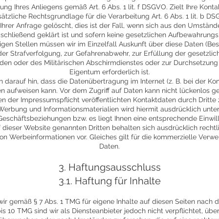
ung Ihres Anliegens gemäß Art. 6 Abs. 1 lit. f DSGVO. Zielt Ihre Kont
usätzliche Rechtsgrundlage für die Verarbeitung Art. 6 Abs. 1 lit. b 
hrer Anfrage gelöscht, dies ist der Fall, wenn sich aus den Umstän
bschließend geklärt ist und sofern keine gesetzlichen Aufbewahrungs
en Stellen müssen wir im Einzelfall Auskunft über diese Daten (Bes
der Strafverfolgung, zur Gefahrenabwehr, zur Erfüllung der gesetzli
en oder des Militärischen Abschirmdienstes oder zur Durchsetzung
Eigentum erforderlich ist.
 darauf hin, dass die Datenübertragung im Internet (z. B. bei der K
en aufweisen kann. Vor dem Zugriff auf Daten kann nicht lückenlos g
 der Impressumspflicht veröffentlichten Kontaktdaten durch Dritte
Werbung und Informationsmaterialien wird hiermit ausdrücklich un
eschäftsbeziehungen bzw. es liegt Ihnen eine entsprechende Einwill
f dieser Website genannten Dritten behalten sich ausdrücklich rechtli
n Werbeinformationen vor. Gleiches gilt für die kommerzielle Ver
Daten.
3. Haftungsausschluss
3.1. Haftung für Inhalte
 wir gemäß § 7 Abs. 1 TMG für eigene Inhalte auf diesen Seiten nach
is 10 TMG sind wir als Diensteanbieter jedoch nicht verpflichtet, üb